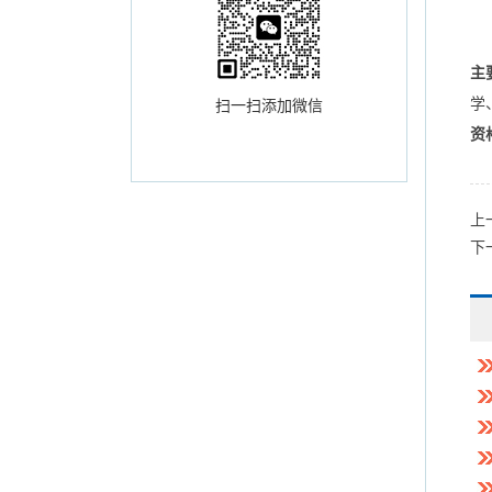
主
学
扫一扫添加微信
资
上
下