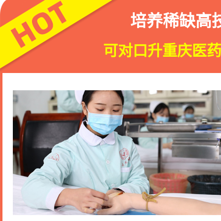
培养稀缺高
可对口升重庆医