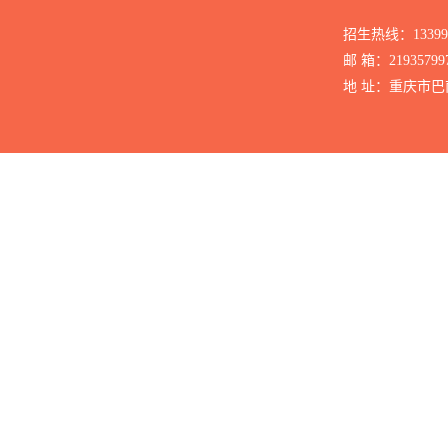
招生热线：1339
邮 箱：21935799
地 址：重庆市巴