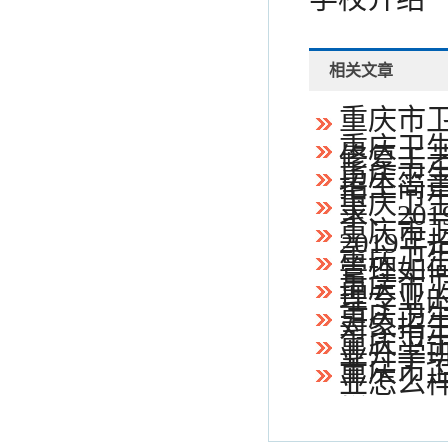
相关文章
重庆市
重庆卫生
修复工
重庆卫
招生简
重庆卫
求、20
重庆市
2019
重庆卫
管理如
重庆市
理专业
重庆卫
对象招
重庆卫
业升学班
重庆市
业怎么样
样？