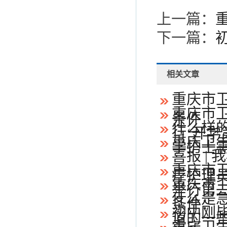
上一篇：
下一篇：
相关文章
重庆市
重庆市
条件
什么样
行‘开学
重庆卫
学护士
喜报 |
重庆市
疗护理
重庆市
举行第
什么是
条件：
初中刚
道的一