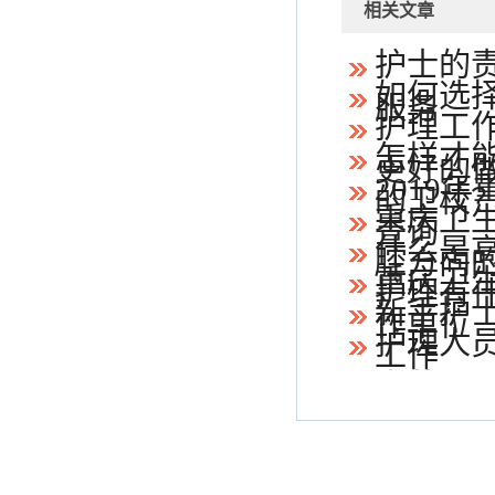
相关文章
护士的
如何选
服务
护理工
怎样才
更好的
2019
的卫校
重庆卫
查询
什么是
腔方向
重庆卫
护理有
新手护
作单位
护理人员
工作
士荒”